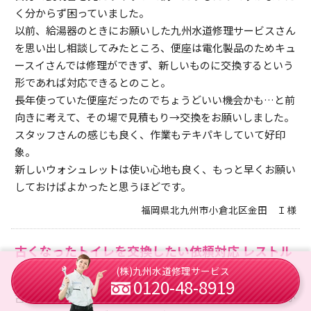
く分からず困っていました。
以前、給湯器のときにお願いした九州水道修理サービスさん
を思い出し相談してみたところ、便座は電化製品のためキュ
ースイさんでは修理ができず、新しいものに交換するという
形であれば対応できるとのこと。
長年使っていた便座だったのでちょうどいい機会かも…と前
向きに考えて、その場で見積もり→交換をお願いしました。
スタッフさんの感じも良く、作業もテキパキしていて好印
象。
新しいウォシュレットは使い心地も良く、もっと早くお願い
しておけばよかったと思うほどです。
福岡県北九州市小倉北区金田 Ｉ様
古くなったトイレを交換したい依頼対応 レストル
ームリフォーム作業 長崎県諫早市貝津町
(株)九州水道修理サービス
0120-48-8919
古くなったトイレをそろそろ替えようと思いながらも、床が