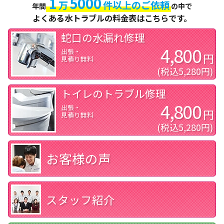
1
5000
万
件以上のご依頼
年間
の中で
よくある水トラブルの料金表はこちらです。
蛇口の
水漏れ
修理
4,800
出張・
円
見積り無料
(税込5,280円)
トイレの
トラブル
修理
4,800
出張・
円
見積り無料
(税込5,280円)
お客様の声
スタッフ紹介