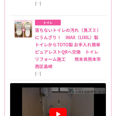
[…]
トイレ
落ちないトイレの汚れ（黒ズミ）
にうんざり！ INAX（LIXIL）製
トイレからTOTO製 お手入れ簡単
ピュアレストQRへ交換 トイレ
リフォーム施工 熊本県熊本市
西区島崎
[…]