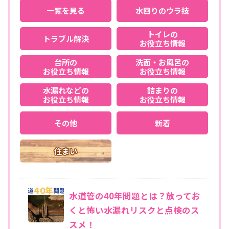
一覧を見る
水回りのウラ技
トイレの
トラブル解決
お役立ち情報
台所の
洗面・お風呂の
お役立ち情報
お役立ち情報
水漏れなどの
詰まりの
お役立ち情報
お役立ち情報
その他
新着
住まい
水道管の40年問題とは？放ってお
くと怖い水漏れリスクと点検のス
スメ！