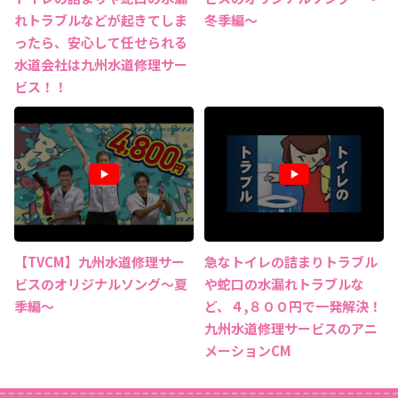
れトラブルなどが起きてしま
冬季編～
ったら、安心して任せられる
水道会社は九州水道修理サー
ビス！！
【TVCM】九州水道修理サー
急なトイレの詰まりトラブル
ビスのオリジナルソング～夏
や蛇口の水漏れトラブルな
季編～
ど、４,８００円で一発解決！
九州水道修理サービスのアニ
メーションCM