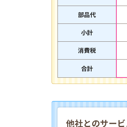
部品代
小計
消費税
合計
他社とのサービ