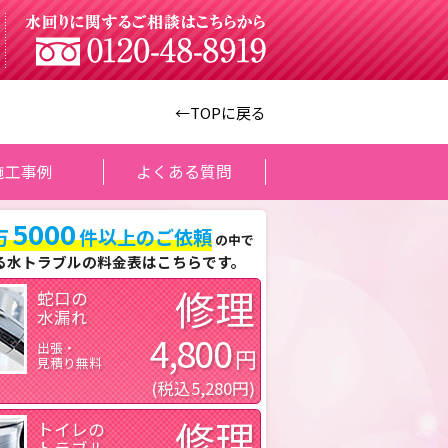
←TOPに戻る
施工事例
よくある質問
5000
万
件以上のご依頼
の中で
る水トラブルの料金表はこちらです。
修理
蛇口の
水漏れ
4,800
出張・
円
見積り無料
(税込5,280円)
修理
トイレの
トラブル