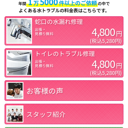
1
5000
万
件以上のご依頼
年間
の中で
よくある水トラブルの料金表はこちらです。
蛇口の
水漏れ
修理
4,800
出張・
円
見積り無料
(税込5,280円)
トイレの
トラブル
修理
4,800
出張・
円
見積り無料
(税込5,280円)
お客様の声
スタッフ紹介