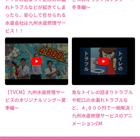
れトラブルなどが起きてしま
冬季編～
ったら、安心して任せられる
水道会社は九州水道修理サー
ビス！！
【TVCM】九州水道修理サー
急なトイレの詰まりトラブル
ビスのオリジナルソング～夏
や蛇口の水漏れトラブルな
季編～
ど、４,８００円で一発解決！
九州水道修理サービスのアニ
メーションCM