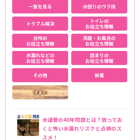
一覧を見る
水回りのウラ技
トイレの
トラブル解決
お役立ち情報
台所の
洗面・お風呂の
お役立ち情報
お役立ち情報
水漏れなどの
詰まりの
お役立ち情報
お役立ち情報
その他
新着
住まい
水道管の40年問題とは？放ってお
くと怖い水漏れリスクと点検のス
スメ！