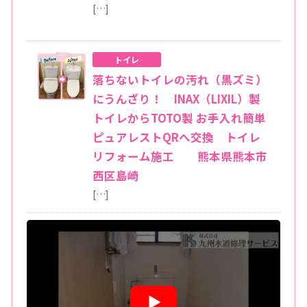
[…]
トイレ
落ちないトイレの汚れ（黒ズミ）
にうんざり！ INAX（LIXIL）製
トイレからTOTO製 お手入れ簡単
ピュアレストQRへ交換 トイレ
リフォーム施工 熊本県熊本市
西区島崎
[…]