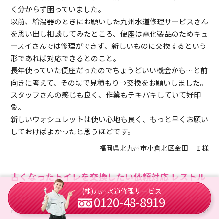
く分からず困っていました。
以前、給湯器のときにお願いした九州水道修理サービスさん
を思い出し相談してみたところ、便座は電化製品のためキュ
ースイさんでは修理ができず、新しいものに交換するという
形であれば対応できるとのこと。
長年使っていた便座だったのでちょうどいい機会かも…と前
向きに考えて、その場で見積もり→交換をお願いしました。
スタッフさんの感じも良く、作業もテキパキしていて好印
象。
新しいウォシュレットは使い心地も良く、もっと早くお願い
しておけばよかったと思うほどです。
福岡県北九州市小倉北区金田 Ｉ様
古くなったトイレを交換したい依頼対応 レストル
ームリフォーム作業 長崎県諫早市貝津町
(株)九州水道修理サービス
0120-48-8919
古くなったトイレをそろそろ替えようと思いながらも、床が