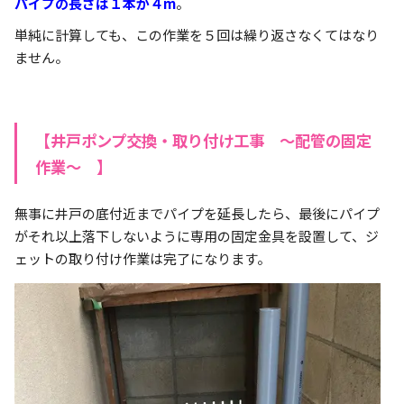
パイプの長さは１本が４m
。
単純に計算しても、この作業を５回は繰り返さなくてはなり
ません。
【井戸ポンプ交換・取り付け工事 ～配管の固定
作業～ 】
無事に井戸の底付近までパイプを延長したら、最後にパイプ
がそれ以上落下しないように専用の固定金具を設置して、ジ
ェットの取り付け作業は完了になります。