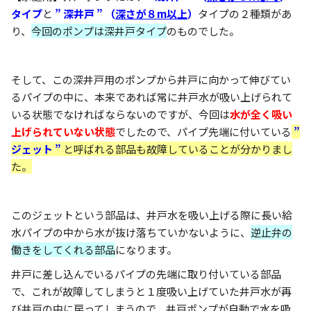
タイプ
と
” 深井戸 ” （
深さが８m以上
）
タイプの２種類があ
り、
今回のポンプは深井戸タイプ
のものでした。
そして、この深井戸用のポンプから井戸に向かって伸びてい
るパイプの中に、本来であれば常に井戸水が吸い上げられて
いる状態でなければならないのですが、今回は
水が全く吸い
上げられていない状態
でしたので、パイプ先端に付いている
”
ジェット ”
と呼ばれる部品も故障していることが分かりまし
た。
このジェットという部品は、井戸水を吸い上げる際に長い給
水パイプの中から水が抜け落ちていかないように、
逆止弁の
働きをしてくれる部品
になります。
井戸に差し込んでいるパイプの先端に取り付いている部品
で、これが故障してしまうと１度吸い上げていた井戸水が再
び井戸の中に戻ってしまうので、井戸ポンプが自動で水を吸