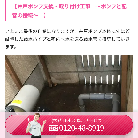
【井戸ポンプ交換・取り付け工事 ～ポンプと配
管の接続～ 】
いよいよ最後の作業になりますが、井戸ポンプ本体に先ほど
設置した給水パイプと宅内へ水を送る給水管を接続していき
ます。
(株)九州水道修理サービス
0120-48-8919