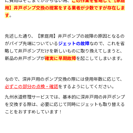
に費用はそこまでかからない為、
この作業を省略して【家庭
用】井戸ポンプ交換の提案をする業者が少数ですが存在しま
す
。
先述した通り、【家庭用】井戸ポンプの故障の原因となるの
がパイプ先端についている
ジェットの故障
なので、これを省
略して井戸ポンプだけを新しいものに取り換えてしまうと、
新品の井戸ポンプが
確実に早期故障
を起こしてしまいます。
なので、深井戸用のポンプ交換の際には使用年数に応じて、
必ずこの部分の点検・確認
をするようにしてください。
九州水道修理サービスでは、基本的に深井戸用の井戸ポンプ
を交換する際は、必要に応じて同時にジェットも取り替える
ことをおすすめしています！