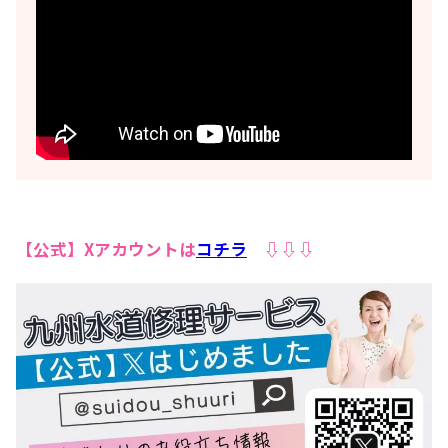
【公式】Xアカウントは
コチラ
⇩⇩⇩