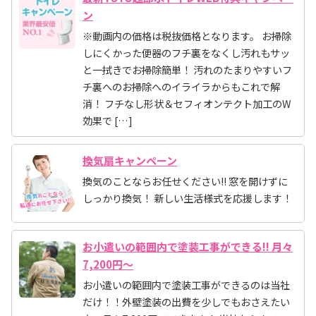
ン
※動画内の価格は税抜価格となります。 お掃除
しにくかった便器のフチ裏をなくし汚れもサッ
と一拭きでお掃除簡単！ 汚れのたまりやすいフ
チ裏へのお掃除へのイライラからもこれで解
消！ フチなし形状＆セフィオンテクト加工のW
効果で […]
換気扇キャンペーン
換気のことならお任せください!! 窓を開けずに
しっかり換気！ 新しい生活様式を応援します！
お小遣いの範囲内で塗装工事ができる!! 月々
7,200円～
お小遣いの範囲内で塗装工事ができるのは当社
だけ！！外壁塗装の出費を少しでもおさえたい