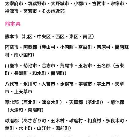
太宰府市・筑紫野市・大野城市・小郡市・古賀市・宗像市・
福津市・宮若市・その他近郊
熊本県
熊本市（北区・中央区・西区・東区・南区）
阿蘇市・阿蘇郡（産山村・小国町・高森町・西原村・南阿蘇
村・南小国町）
山鹿市・菊池市・合志市・荒尾市・玉名市・玉名郡（玉東
町・長洲町・和水町・南関町）
八代市・氷川町・人吉市・水俣市・宇城市・宇土市・天草
市・上天草市
葦北郡（芦北町・津奈木町）・天草郡（苓北町）・菊池郡
（大津町・菊陽町）
球磨郡（あさぎり町・五木村・球磨村・相良村・多良木町・
錦町・水上町・山江村・湯前町）