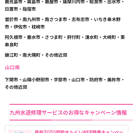
鹿児島市・霧島市・鹿屋市・薩摩川内市・姶良市・出水市・
日置市・指宿市
曽於市・南九州市・南さつま市・志布志市・いちき串木野
市・伊佐市・枕崎市
阿久根市・垂水市・さつま町・肝付町・湧水町・大崎町・東
串良町
錦江町・南大隅町・その他近郊
山口県
下関市・山陽小野田市・宇部市・山口市・防府市・美祢市・
その他近郊
九州水道修理サービスのお得なキャンペーン情報
最新TOTO超節水トイレWEB特典キャンペー