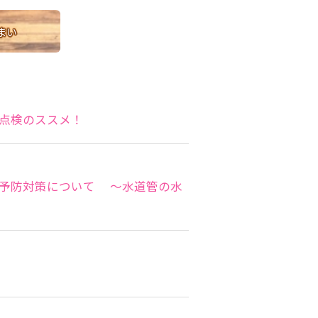
まい
と点検のススメ！
と予防対策について ～水道管の水