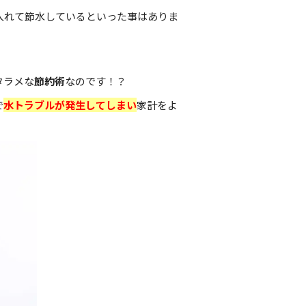
入れて節水しているといった事はありま
タラメな
節約術
なのです！？
で
水トラブルが発生してしまい
家計をよ