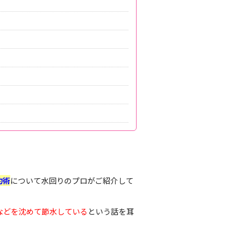
約術
について水回りのプロがご紹介して
などを沈めて節水している
という話を耳