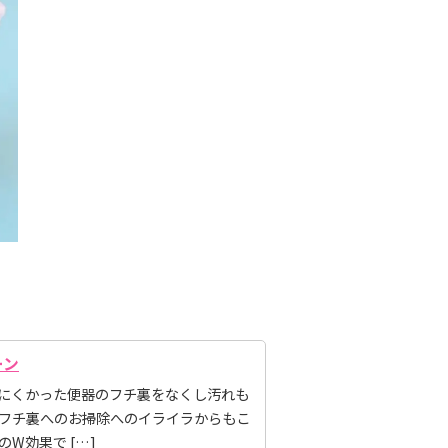
ーン
しにくかった便器のフチ裏をなくし汚れも
いフチ裏へのお掃除へのイライラからもこ
W効果で […]