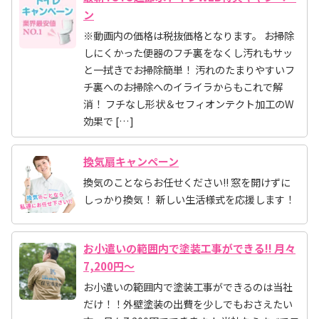
ン
※動画内の価格は税抜価格となります。 お掃除
しにくかった便器のフチ裏をなくし汚れもサッ
と一拭きでお掃除簡単！ 汚れのたまりやすいフ
チ裏へのお掃除へのイライラからもこれで解
消！ フチなし形状＆セフィオンテクト加工のW
効果で […]
換気扇キャンペーン
換気のことならお任せください!! 窓を開けずに
しっかり換気！ 新しい生活様式を応援します！
お小遣いの範囲内で塗装工事ができる!! 月々
7,200円～
お小遣いの範囲内で塗装工事ができるのは当社
だけ！！外壁塗装の出費を少しでもおさえたい