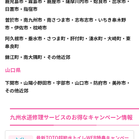
鹿児島市・霧島市・鹿屋市・薩摩川内市・姶良市・出水市・
日置市・指宿市
曽於市・南九州市・南さつま市・志布志市・いちき串木野
市・伊佐市・枕崎市
阿久根市・垂水市・さつま町・肝付町・湧水町・大崎町・東
串良町
錦江町・南大隅町・その他近郊
山口県
下関市・山陽小野田市・宇部市・山口市・防府市・美祢市・
その他近郊
九州水道修理サービスのお得なキャンペーン情報
最新TOTO超節水トイレWEB特典キャンペー