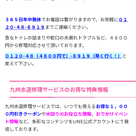
３６５日年中無休
でお電話は繋がりますので、お気軽に
０１
２０-４８-８９１９
までご連絡ください。
急なトイレの詰まりや蛇口の水漏れトラブルなど、４８００
円から修理対応させて頂いております。
０１２０-４８（４８００円で）-８９１９（早く行く！）
と
覚えて下さい。
九州水道修理サービスのお得な特典情報
九州水道修理サービスでは、いつでも使える
お得な１，００
０円引きクーポン
や
水回りのお役立ち情報
、
おでかけイベン
ト情報
など、多彩なコンテンツをLINE公式アカウントにて発
信しております。