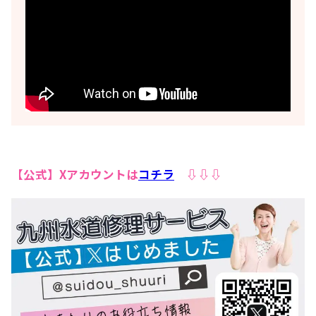
【公式】Xアカウントは
コチラ
⇩⇩⇩