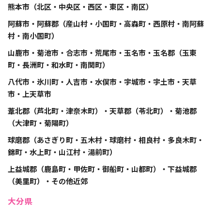
熊本市（北区・中央区・西区・東区・南区）
阿蘇市・阿蘇郡（産山村・小国町・高森町・西原村・南阿蘇
村・南小国町）
山鹿市・菊池市・合志市・荒尾市・玉名市・玉名郡（玉東
町・長洲町・和水町・南関町）
八代市・氷川町・人吉市・水俣市・宇城市・宇土市・天草
市・上天草市
葦北郡（芦北町・津奈木町）・天草郡（苓北町）・菊池郡
（大津町・菊陽町）
球磨郡（あさぎり町・五木村・球磨村・相良村・多良木町・
錦町・水上町・山江村・湯前町）
上益城郡（鹿島町・甲佐町・御船町・山都町）・下益城郡
（美里町）・その他近郊
大分県