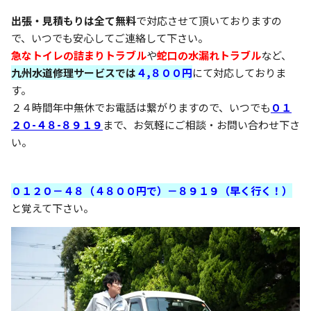
出張・見積もりは全て無料
で対応させて頂いておりますの
で、いつでも安心してご連絡して下さい。
急なトイレの詰まりトラブル
や
蛇口の水漏れトラブル
など、
九州水道修理サービスでは
４,８００円
にて対応しておりま
す。
２４時間年中無休でお電話は繋がりますので、いつでも
０１
２０-４８-８９１９
まで、お気軽にご相談・お問い合わせ下さ
い。
０１２０－４８（４８００円で）－８９１９（早く行く！）
と覚えて下さい。