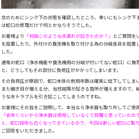
念のためにシンク下の状態を確認したところ、幸いにもシンク下
は蛇口の修理だけで何とかなりそうでした。
お客様より
「何故このような水漏れが起きたのか？」
とご質問を
を設置したり、外付けの食洗機を取り付ける為の分岐金具を設置
した。
通常の蛇口（浄水機能や食洗機用の分岐が付いてない蛇口）に無
と、どうしてもその部分に負荷圧がかかってしまいます。
その負荷圧が原因で、蛇口本体の耐用年数は確実に低下してしま
また継ぎ目が増える分、当然故障が起きる箇所が増えますので、
うな水トラブルを引き起こしてしまうのですね。
お客様にその旨をご説明して、本当なら浄水器も取り外してご使
「去年くらいから浄水器は使用していなくて邪魔と思っていたの
と、蛇口自体も古くなってきているので、今回は新しい蛇口に取
ご回答をいただきました。