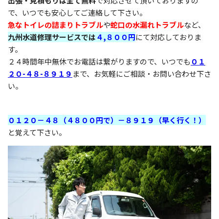
出張・見積もりは全て無料
で対応させて頂いておりますの
で、いつでも安心してご連絡して下さい。
急なトイレの詰まりトラブル
や
蛇口の水漏れトラブル
など、
九州水道修理サービスでは
４,８００円
にて対応しておりま
す。
２４時間年中無休でお電話は繋がりますので、いつでも
０１
２０-４８-８９１９
まで、お気軽にご相談・お問い合わせ下さ
い。
０１２０－４８（４８００円で）－８９１９（早く行く！）
と覚えて下さい。