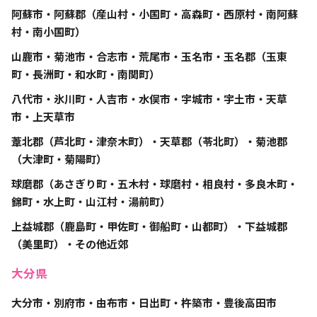
阿蘇市・阿蘇郡（産山村・小国町・高森町・西原村・南阿蘇
村・南小国町）
山鹿市・菊池市・合志市・荒尾市・玉名市・玉名郡（玉東
町・長洲町・和水町・南関町）
八代市・氷川町・人吉市・水俣市・宇城市・宇土市・天草
市・上天草市
葦北郡（芦北町・津奈木町）・天草郡（苓北町）・菊池郡
（大津町・菊陽町）
球磨郡（あさぎり町・五木村・球磨村・相良村・多良木町・
錦町・水上町・山江村・湯前町）
上益城郡（鹿島町・甲佐町・御船町・山都町）・下益城郡
（美里町）・その他近郊
大分県
大分市・別府市・由布市・日出町・杵築市・豊後高田市