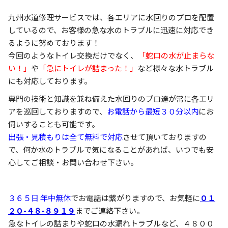
九州水道修理サービスでは、各エリアに水回りのプロを配置
しているので、お客様の急な水のトラブルに迅速に対応でき
るように努めております！
今回のようなトイレ交換だけでなく、
「蛇口の水が止まらな
い！」
や
「急にトイレが詰まった！」
など様々な水トラブル
にも対応しております。
専門の技術と知識を兼ね備えた水回りのプロ達が常に各エリ
アを巡回しておりますので、
お電話から最短３０分以内
にお
伺いすることも可能です。
出張・見積もりは全て無料で対応
させて頂いておりますの
で、何か水のトラブルで気になることがあれば、いつでも安
心してご相談・お問い合わせ下さい。
３６５日 年中無休
でお電話は繋がりますので、お気軽に
０１
２０-４８-８９１９
までご連絡下さい。
急なトイレの詰まりや蛇口の水漏れトラブルなど、４８００