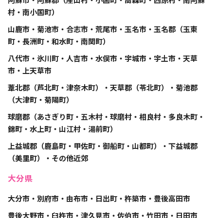
村・南小国町）
山鹿市・菊池市・合志市・荒尾市・玉名市・玉名郡（玉東
町・長洲町・和水町・南関町）
八代市・氷川町・人吉市・水俣市・宇城市・宇土市・天草
市・上天草市
葦北郡（芦北町・津奈木町）・天草郡（苓北町）・菊池郡
（大津町・菊陽町）
球磨郡（あさぎり町・五木村・球磨村・相良村・多良木町・
錦町・水上町・山江村・湯前町）
上益城郡（鹿島町・甲佐町・御船町・山都町）・下益城郡
（美里町）・その他近郊
大分県
大分市・別府市・由布市・日出町・杵築市・豊後高田市
豊後大野市・臼杵市・津久見市・佐伯市・竹田市・日田市