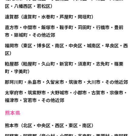
区・八幡西区・若松区）
遠賀郡（遠賀町・水巻町・芦屋町・岡垣町）
直方市・中間市・飯塚市・鞍手町・苅田町・行橋市・豊前
市・築城町・その他近郊
福岡市（東区・博多区・南区・中央区・城南区・早良区・西
区）
粕屋郡（粕屋町・久山町・新宮町・須恵町・志免町・篠栗
町・宇美町）
那珂川町・糸島市・久留米市・筑後市・大川市・その他近郊
太宰府市・筑紫野市・大野城市・小郡市・古賀市・宗像市・
福津市・宮若市・その他近郊
熊本県
熊本市（北区・中央区・西区・東区・南区）
阿蘇市・阿蘇郡（産山村・小国町・高森町・西原村・南阿蘇