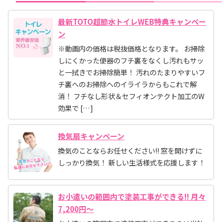
最新TOTO超節水トイレWEB特典キャンペー
ン
※動画内の価格は税抜価格となります。 お掃除
しにくかった便器のフチ裏をなくし汚れもサッ
と一拭きでお掃除簡単！ 汚れのたまりやすいフ
チ裏へのお掃除へのイライラからもこれで解
消！ フチなし形状＆セフィオンテクト加工のW
効果で […]
換気扇キャンペーン
換気のことならお任せください!! 窓を開けずに
しっかり換気！ 新しい生活様式を応援します！
お小遣いの範囲内で塗装工事ができる!! 月々
7,200円～