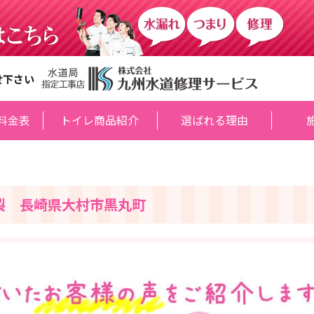
せ下さい
料金表
トイレ商品紹介
選ばれる理由
裂 長崎県大村市黒丸町