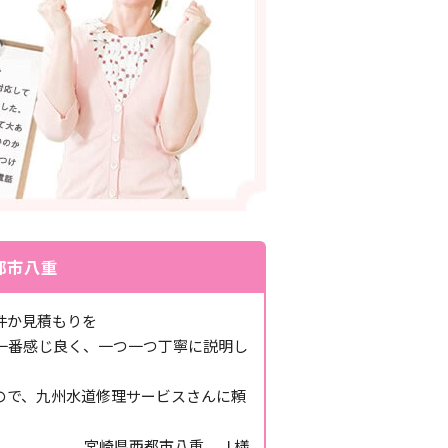
都市八重
件か見積もりを
一番感じ良く、一つ一つ丁寧に説明し
ので、九州水道修理サービスさんに頼
宮崎県西都市八重 Ｊ様