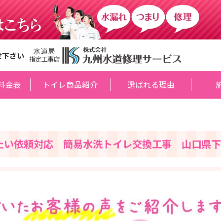
せ下さい
料金表
トイレ商品紹介
選ばれる理由
たい依頼対応 簡易水洗トイレ交換工事 山口県下