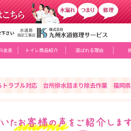
せ下さい
料金表
トイレ商品紹介
選ばれる理由
るトラブル対応 台所排水詰まり除去作業 福岡県