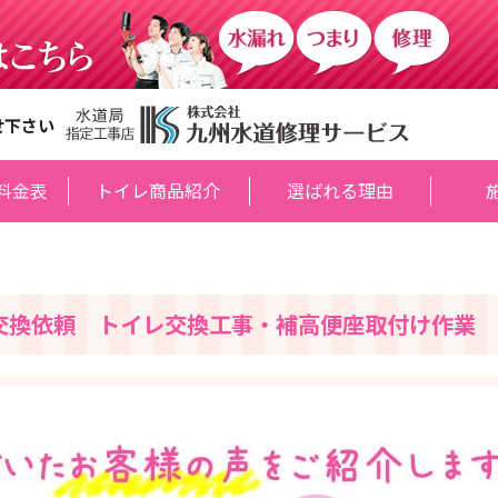
せ下さい
料金表
トイレ商品紹介
選ばれる理由
交換依頼 トイレ交換工事・補高便座取付け作業