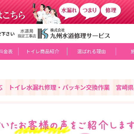
せ下さい
料金表
トイレ商品紹介
選ばれる理由
応 トイレ水漏れ修理・パッキン交換作業 宮崎県