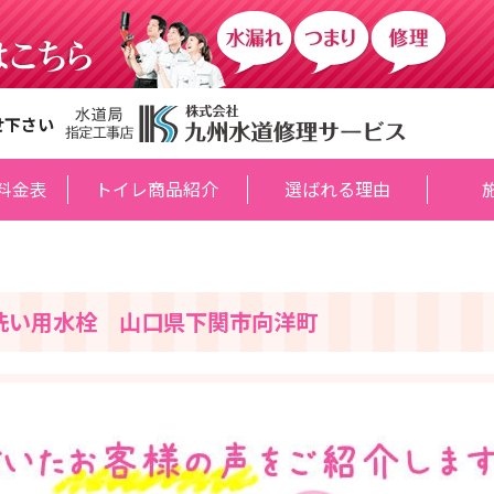
せ下さい
料金表
トイレ商品紹介
選ばれる理由
洗い用水栓 山口県下関市向洋町