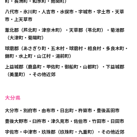
町・長洲町・和水町・南関町）
八代市・氷川町・人吉市・水俣市・宇城市・宇土市・天草
市・上天草市
葦北郡（芦北町・津奈木町）・天草郡（苓北町）・菊池郡
（大津町・菊陽町）
球磨郡（あさぎり町・五木村・球磨村・相良村・多良木町・
錦町・水上町・山江村・湯前町）
上益城郡（鹿島町・甲佐町・御船町・山都町）・下益城郡
（美里町）・その他近郊
大分県
大分市・別府市・由布市・日出町・杵築市・豊後高田市
豊後大野市・臼杵市・津久見市・佐伯市・竹田市・日田市
宇佐市・中津市・玖珠郡（玖珠町・九重町）・その他近郊